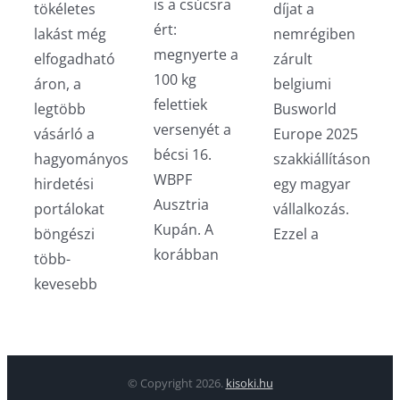
is a csúcsra
tökéletes
díjat a
ért:
lakást még
nemrégiben
megnyerte a
elfogadható
zárult
100 kg
áron, a
belgiumi
felettiek
legtöbb
Busworld
versenyét a
vásárló a
Europe 2025
bécsi 16.
hagyományos
szakkiállításon
WBPF
hirdetési
egy magyar
Ausztria
portálokat
vállalkozás.
Kupán. A
böngészi
Ezzel a
korábban
több-
kevesebb
© Copyright
2026.
kisoki.hu