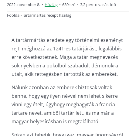
2022. november 8.
•
Házilag
•
639 szó
•
3,2 perc olvasási idő
Főoldal
•
Tartármártás recept házilag
A tartármártás eredete egy történelmi eseményt
rejt, méghozzá az 1241-es tatárjárást, legalábbis
erre következtetnek. Maga a tatár megnevezés
sok nyelvben a pokolból szabadult démonokra
utalt, akik rettegésben tartották az embereket.
Nálunk azonban az emberek biztosak voltak
benne, hogy egy ilyen névvel nem lehet sikerre
vinni egy ételt, úgyhogy meghagyták a francia
tartare nevet, amiből tartár lett, és ma már a
magyar helyesírásban is megtalálható.
Sokan azt hihetik, hogy igazi magyar finomságról