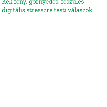
Kék fény, görnyedés, feszülés –
digitális stresszre testi válaszok