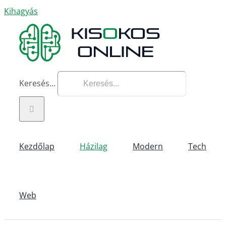
Kihagyás
Keresés...
Kezdőlap
Házilag
Modern
Tech
Web