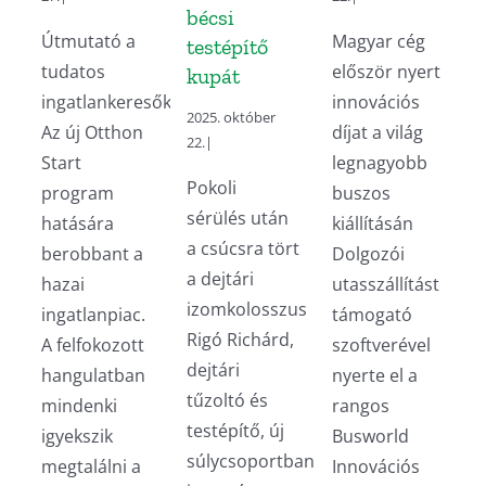
bécsi
Útmutató a
Magyar cég
testépítő
tudatos
először nyert
kupát
ingatlankeresőknek
innovációs
2025. október
Az új Otthon
díjat a világ
22.
|
Start
legnagyobb
Pokoli
program
buszos
sérülés után
hatására
kiállításán
a csúcsra tört
berobbant a
Dolgozói
a dejtári
hazai
utasszállítást
izomkolosszus
ingatlanpiac.
támogató
Rigó Richárd,
A felfokozott
szoftverével
dejtári
hangulatban
nyerte el a
tűzoltó és
mindenki
rangos
testépítő, új
igyekszik
Busworld
súlycsoportban
megtalálni a
Innovációs