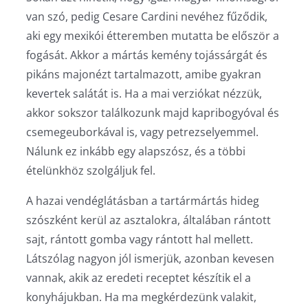
van szó, pedig Cesare Cardini nevéhez fűződik,
aki egy mexikói étteremben mutatta be először a
fogását. Akkor a mártás kemény tojássárgát és
pikáns majonézt tartalmazott, amibe gyakran
kevertek salátát is. Ha a mai verziókat nézzük,
akkor sokszor találkozunk majd kapribogyóval és
csemegeuborkával is, vagy petrezselyemmel.
Nálunk ez inkább egy alapszósz, és a többi
ételünkhöz szolgáljuk fel.
A hazai vendéglátásban a tartármártás hideg
szószként kerül az asztalokra, általában rántott
sajt, rántott gomba vagy rántott hal mellett.
Látszólag nagyon jól ismerjük, azonban kevesen
vannak, akik az eredeti receptet készítik el a
konyhájukban. Ha ma megkérdezünk valakit,