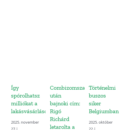
Így
Combizomszakadás
Történelmi
spórolhatsz
után
buszos
milliókat a
bajnoki cím:
siker
lakásvásárláson?
Rigó
Belgiumban
Richárd
2025. november
2025. október
letarolta a
27.
|
22.
|