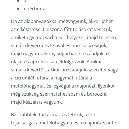
só
fehérbors
Ha az alapanyagokkal megvagyunk, akkor jöhet
az elkészítése. Először a főtt tojásokat vesszük,
amiket egy mozsárba kell helyezni, majd teljesen
simára keverni. Ezt sóval és borssal ízesítjük,
majd nagyon vékony sugárban hozzáadjuk az
olajat és aprólékosan eldolgozzuk. Amikor
simára kevertük, akkor hozzáadjuk az ecetet vagy
a citromlét, utána a hagymát, utána a
metélőhagymát és legvégül a majonézt. Ilyenkor
még szükség szerint lehet sózni és borsozni,
majd készen is vagyunk.
Bár többféle tartármártás létezik, a főtt
tojássárga, a metélőhagyma és a majonéz szinte