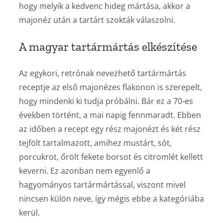
hogy melyik a kedvenc hideg mártása, akkor a
majonéz után a tartárt szokták válaszolni.
A magyar tartármártás elkészítése
Az egykori, retrónak nevezhető tartármártás
receptje az első majonézes flakonon is szerepelt,
hogy mindenki ki tudja próbálni. Bár ez a 70-es
években történt, a mai napig fennmaradt. Ebben
az időben a recept egy rész majonézt és két rész
tejfölt tartalmazott, amihez mustárt, sót,
porcukrot, őrölt fekete borsot és citromlét kellett
keverni. Ez azonban nem egyenlő a
hagyományos tartármártással, viszont mivel
nincsen külön neve, így mégis ebbe a kategóriába
kerül.